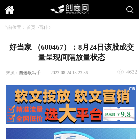
当前位置：
首页
>
百科
>
好当家 （600467）：8月24日该股成交
量呈现间隔放量状态
4632
来源：
自选股写手
2023-08-24 13:23:36