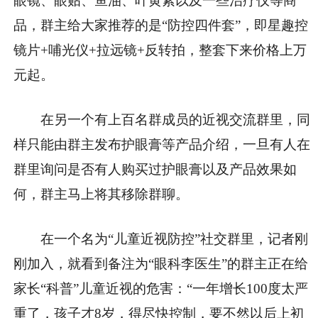
眼镜、眼贴、鱼油、叶黄素以及一些治疗仪等商
品，群主给大家推荐的是“防控四件套”，即星趣控
镜片+哺光仪+拉远镜+反转拍，整套下来价格上万
元起。
在另一个有上百名群成员的近视交流群里，同
样只能由群主发布护眼膏等产品介绍，一旦有人在
群里询问是否有人购买过护眼膏以及产品效果如
何，群主马上将其移除群聊。
在一个名为“儿童近视防控”社交群里，记者刚
刚加入，就看到备注为“眼科李医生”的群主正在给
家长“科普”儿童近视的危害：“一年增长100度太严
重了，孩子才8岁，得尽快控制，要不然以后上初