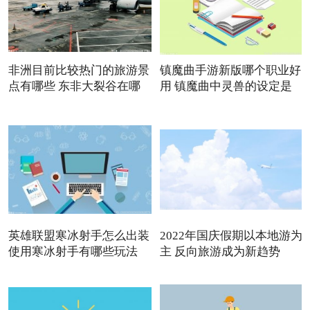
非洲目前比较热门的旅游景
镇魔曲手游新版哪个职业好
点有哪些 东非大裂谷在哪
用 镇魔曲中灵兽的设定是
英雄联盟寒冰射手怎么出装
2022年国庆假期以本地游为
使用寒冰射手有哪些玩法
主 反向旅游成为新趋势