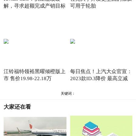
解，寻求超额完成产销目标
可用于轮胎
滚动
江铃福特领裕黑曜倾橙版上
每日焦点！上汽大众官宣：
市 售价19.98-22.18万
2023款ID.3降价 最高立减
关键词：
大家还在看